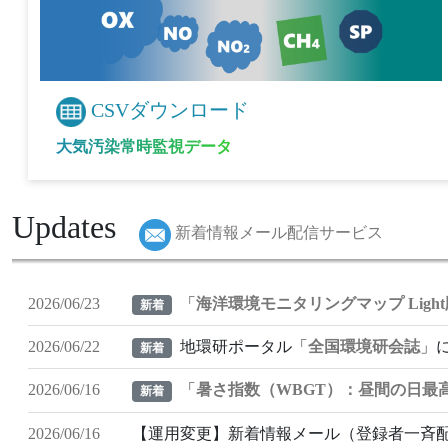
CSVダウンロード
大気汚染常時監視データ
Updates
新着情報メール配信サービス
「
海洋環境モニタリングマップ Light
2026/06/23
新着
地環研ポータル「
全国環境研会誌
」に
2026/06/22
新着
「
暑さ指数（WBGT）：昼間の日最
2026/06/16
新着
2026/06/16
【運用変更】新着情報メール（登録者一斉