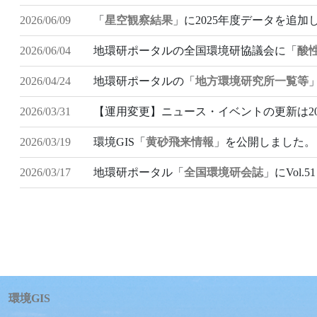
2026/06/09
「
星空観察結果
」に2025年度データを追加
2026/06/04
地環研ポータルの全国環境研協議会に「
酸
2026/04/24
地環研ポータルの「
地方環境研究所一覧等
2026/03/31
【運用変更】ニュース・イベントの更新は20
2026/03/19
環境GIS「
黄砂飛来情報
」を公開しました。
2026/03/17
地環研ポータル「
全国環境研会誌
」にVol
環境GIS