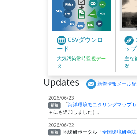
CSVダウンロ
ード
ップ
大気汚染常時監視デー
主な
タ
況
Updates
新着情報メール配
2026/06/23
「
海洋環境モニタリングマップ Lig
新着
＋にも追加しました）。
2026/06/22
地環研ポータル「
全国環境研会誌
新着