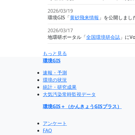
2026/03/19
環境GIS「
黄砂飛来情報
」を公開しまし
2026/03/17
地環研ポータル「
全国環境研会誌
」にV
もっと見る
環境GIS
速報・予測
環境の状況
統計・研究成果
大気汚染常時監視データ
環境GIS＋（かんきょうGISプラス）
アンケート
FAQ