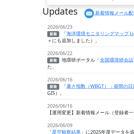
Updates
新着情報メール配
2026/06/23
「
海洋環境モニタリングマップ Lig
新着
＋にも追加しました）。
2026/06/22
地環研ポータル「
全国環境研会誌
新着
た。
2026/06/16
「
暑さ指数（WBGT）：昼間の日
新着
GIS）。
2026/06/16
【運用変更】新着情報メール（登録者一
2026/06/09
「
星空観察結果
」に2025年度データを