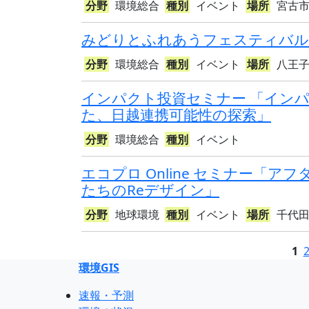
分野
環境総合
種別
イベント
場所
宮古
みどりとふれあうフェスティバル
分野
環境総合
種別
イベント
場所
八王
インパクト投資セミナー 「イン
た、日越連携可能性の探索」
分野
環境総合
種別
イベント
エコプロ Online セミナー「
たちのReデザイン」
分野
地球環境
種別
イベント
場所
千代
1
環境GIS
速報・予測