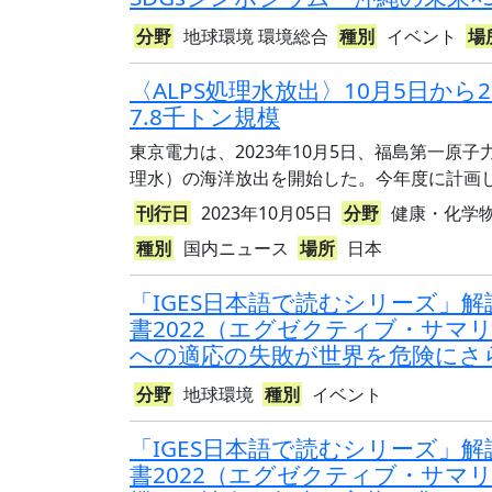
分野
地球環境
環境総合
種別
イベント
場
〈ALPS処理水放出〉10月5日か
7.8千トン規模
東京電力は、2023年10月5日、福島第一原
理水）の海洋放出を開始した。今年度に計画して
刊行日
2023年10月05日
分野
健康・化学
種別
国内ニュース
場所
日本
「IGES日本語で読むシリーズ」解
書2022（エグゼクティブ・サマ
への適応の失敗が世界を危険にさ
分野
地球環境
種別
イベント
「IGES日本語で読むシリーズ」解
書2022（エグゼクティブ・サマ