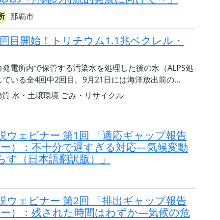
所
那覇市
ら2回目開始！トリチウム1.1兆ベクレル・
子力発電所内で保管する汚染水を処理した後の水（ALPS処
いる全4回中2回目。9月21日には海洋放出前の...
物質
水・土壌環境
ごみ・リサイクル
説ウェビナー 第1回 「適応ギャップ報告
リー）：不十分で遅すぎる対応—気候変動
らす（日本語翻訳版）」
説ウェビナー 第2回 「排出ギャップ報告
リー）：残された時間はわずか—気候の危