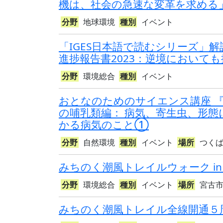
機は、社会の急速な変革を求める
分野
地球環境
種別
イベント
「IGES日本語で読むシリーズ」解
進捗報告書2023：逆境において
分野
環境総合
種別
イベント
おとなのためのサイエンス講座 
の哺乳類編： 病気、寄生虫、形態
かる病気のこと①
分野
自然環境
種別
イベント
場所
つく
みちのく潮風トレイルウォーク in
分野
環境総合
種別
イベント
場所
宮古
みちのく潮風トレイル全線開通５