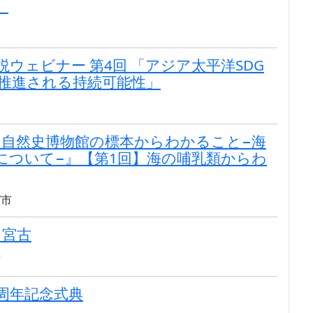
」
説ウェビナー 第4回 「アジア太平洋SDG
も推進される持続可能性」
『自然史博物館の標本からわかること−海
について−』【第1回】海の哺乳類からわ
ば市
 宮古
市
周年記念式典