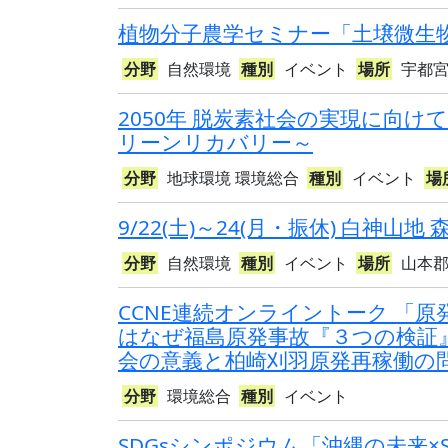
植物分子農学セミナー「土壌微生
分野
自然環境
種別
イベント
場所
宇都
2050年 脱炭素社会の実現に向
リーンリカバリー～
分野
地球環境
環境総合
種別
イベント
場
9/22(土)～24(月・振休) 白神山地
分野
自然環境
種別
イベント
場所
山本
CCNE連続オンライントーク 「原発
はなぜ福島原発事故『３つの検証』
会の意義と柏崎刈羽原発再稼働の
分野
環境総合
種別
イベント
SDGsシンポジウム「沖縄の未来×