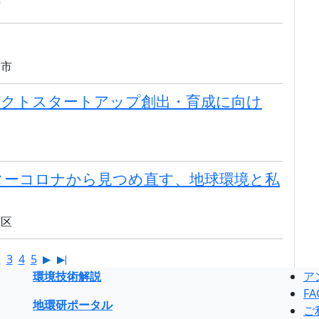
市
子市
パクトスタートアップ創出・育成に向け
アフターコロナから見つめ直す、地球環境と私
田区
2
3
4
5
環境技術解説
ア
FA
地環研ポータル
ご