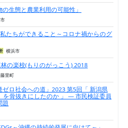
物の生態と農業利用の可能性」
宮市
けて私たちができること～コロナ禍からのグ
所
横浜市
 森林の楽校(もりのがっこう) 2018
郡藤里町
ゼロ社会への道」2023 第5回「 新潟県
を骨抜きにしたのか 」 — 市民検証委員
問題
SDGs～沖縄の持続的発展に向けて～」