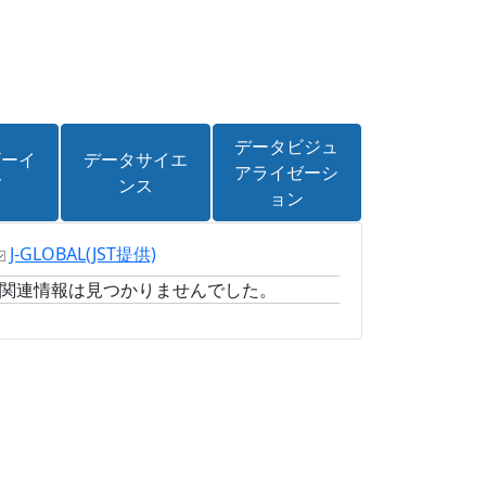
データビジュ
ビーイ
データサイエ
アライゼーシ
グ
ンス
ョン
J-GLOBAL
(JST提供)
関連情報は見つかりませんでした。