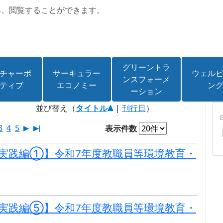
み、閲覧することができます。
グリーントラ
チャーポ
サーキュラー
ウェル
ンスフォーメ
ティブ
エコノミー
ン
ーション
並び替え（
タイトル
|
刊行日
）
3
4
5
表示件数
実践編①】令和7年度教職員等環境教育・
市
実践編⑤】令和7年度教職員等環境教育・