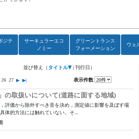
ポジテ
サーキュラーエコ
グリーントランス
ウェ
ノミー
フォーメーション
並び替え（
タイトル
|
刊行日
）
26
27
表示件数
」の取扱いについて(道路に面する地域)
，評価から除外すべき音を決め，測定値に影響を及ぼす場
体的方法には触れていない。そ...
書