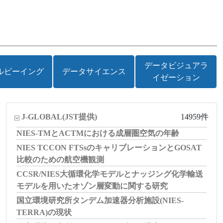
データビジュアラ
ルビーイング
データサイエンス
イゼーション
J-GLOBAL
(JST提供)
14959件
NIES-TMとACTMにおける成層圏空気の年齢
NIES TCCON FTSsのキャリブレーションとGOSAT
比較のための航空機観測
CCSR/NIES大循環化学モデルとナッジング化学輸送
モデルを用いたオゾン層変動に関する研究
国立環境研究所タンデム加速器分析施設(NIES-
TERRA)の現状