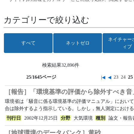
カテゴリーで絞り込む
ネイチャー
すべて
ネットゼロ
ィブ
検索結果
32,896件
25
/
1645ページ
23
24
25
［報告］「環境基準の評価から除外すべき音
環境省は「騒音に係る環境基準の評価マニュアル」において
合は除外するよう指示している。しかし，無人測定における具
刊行日
2002年12月25日
分野
大気環境
種別
論文・報告
［地球環境のデータバンク］黄砂