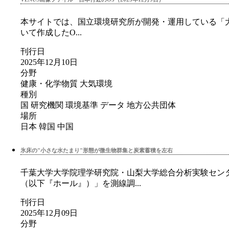
本サイトでは、国立環境研究所が開発・運用している「大気
いて作成したO...
刊行日
2025年12月10日
分野
健康・化学物質
大気環境
種別
国
研究機関
環境基準
データ
地方公共団体
場所
日本
韓国
中国
氷床の"小さな水たまり"形態が微生物群集と炭素蓄積を左右
千葉大学大学院理学研究院・山梨大学総合分析実験セン
（以下『ホール』）」を測線調...
刊行日
2025年12月09日
分野