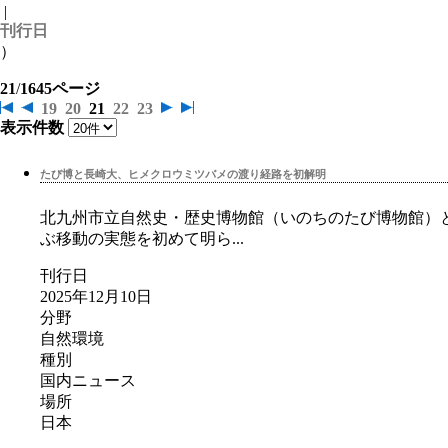
|
刊行日
）
21
/
1645ページ
19
20
21
22
23
表示件数
たび博と長崎大、ヒメクロウミツバメの渡り経路を初解明
北九州市立自然史・歴史博物館（いのちのたび博物館）と
ぶ移動の実態を初めて明ら...
刊行日
2025年12月10日
分野
自然環境
種別
国内ニュース
場所
日本