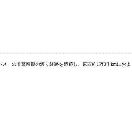
メ」の非繁殖期の渡り経路を追跡し、東西約1万3千kmにおよ