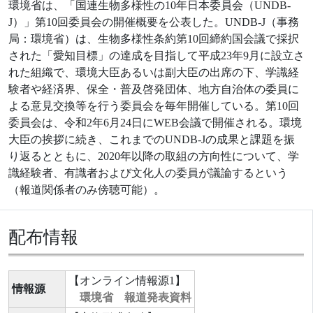
環境省は、「国連生物多様性の10年日本委員会（UNDB-
J）」第10回委員会の開催概要を公表した。UNDB-J（事務
局：環境省）は、生物多様性条約第10回締約国会議で採択
された「愛知目標」の達成を目指して平成23年9月に設立さ
れた組織で、環境大臣あるいは副大臣の出席の下、学識経
験者や経済界、保全・普及啓発団体、地方自治体の委員に
よる意見交換等を行う委員会を毎年開催している。第10回
委員会は、令和2年6月24日にWEB会議で開催される。環境
大臣の挨拶に続き、これまでのUNDB-Jの成果と課題を振
り返るとともに、2020年以降の取組の方向性について、学
識経験者、有識者および文化人の委員が議論するという
（報道関係者のみ傍聴可能）。
配布情報
【オンライン情報源1】
情報源
環境省 報道発表資料