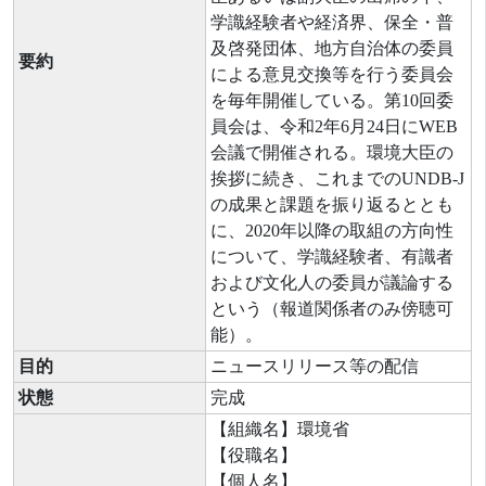
学識経験者や経済界、保全・普
及啓発団体、地方自治体の委員
要約
による意見交換等を行う委員会
を毎年開催している。第10回委
員会は、令和2年6月24日にWEB
会議で開催される。環境大臣の
挨拶に続き、これまでのUNDB-J
の成果と課題を振り返るととも
に、2020年以降の取組の方向性
について、学識経験者、有識者
および文化人の委員が議論する
という（報道関係者のみ傍聴可
能）。
目的
ニュースリリース等の配信
状態
完成
【組織名】環境省
【役職名】
【個人名】