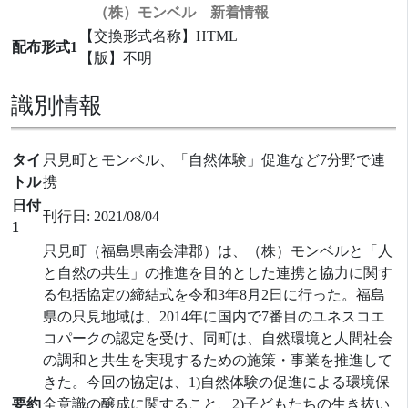
（株）モンベル 新着情報
【交換形式名称】HTML
配布形式1
【版】不明
識別情報
タイ
只見町とモンベル、「自然体験」促進など7分野で連
トル
携
日付
刊行日: 2021/08/04
1
只見町（福島県南会津郡）は、（株）モンベルと「人
と自然の共生」の推進を目的とした連携と協力に関す
る包括協定の締結式を令和3年8月2日に行った。福島
県の只見地域は、2014年に国内で7番目のユネスコエ
コパークの認定を受け、同町は、自然環境と人間社会
の調和と共生を実現するための施策・事業を推進して
きた。今回の協定は、1)自然体験の促進による環境保
要約
全意識の醸成に関すること、2)子どもたちの生き抜い