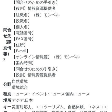
【問合せのための手引き】
【役割】情報資源提供者
【組織名】（株）モンベル
【役職名】
【個人名】
問合
【電話番号】
せ先
【FAX番号】
（識
【住所】
別情
【E-mail】
報）
【オンライン情報源】
（株）モンベル
2
【案内時間】
【問合せのための手引き】
【役割】情報資源提供者
自然環境
分野
環境総合
種別
ニュース・イベント:ニュース:国内ニュース
場所
アジア:日本
キー
災害対応力、エコツーリズム、自然体験、ユネスコエ