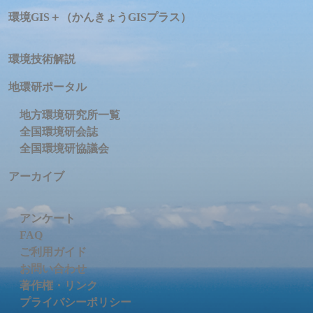
環境GIS＋（かんきょうGISプラス）
環境技術解説
地環研ポータル
地方環境研究所一覧
全国環境研会誌
全国環境研協議会
アーカイブ
アンケート
FAQ
ご利用ガイド
お問い合わせ
著作権・リンク
プライバシーポリシー