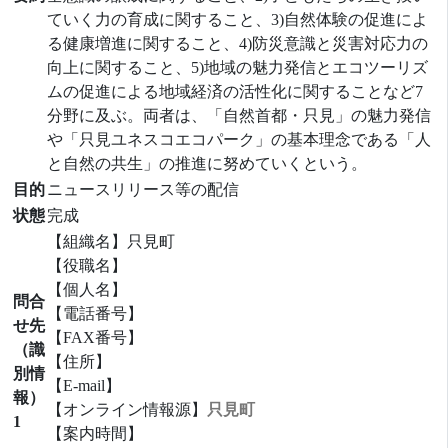
ていく力の育成に関すること、3)自然体験の促進によ
る健康増進に関すること、4)防災意識と災害対応力の
向上に関すること、5)地域の魅力発信とエコツーリズ
ムの促進による地域経済の活性化に関することなど7
分野に及ぶ。両者は、「自然首都・只見」の魅力発信
や「只見ユネスコエコパーク」の基本理念である「人
と自然の共生」の推進に努めていくという。
目的
ニュースリリース等の配信
状態
完成
【組織名】只見町
【役職名】
【個人名】
問合
【電話番号】
せ先
【FAX番号】
（識
【住所】
別情
【E-mail】
報）
【オンライン情報源】
只見町
1
【案内時間】