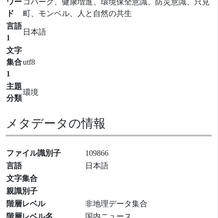
ワー
コパーク、健康増進、環境保全意識、防災意識、只見
ド
町、モンベル、人と自然の共生
言語
日本語
1
文字
集合
utf8
1
主題
環境
分類
メタデータの情報
ファイル識別子
109866
言語
日本語
文字集合
親識別子
階層レベル
非地理データ集合
階層レベル名
国内ニュース