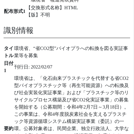
【交換形式名称】HTML
配布形式1
【版】不明
識別情報
タイ
環境省、“省CO2型”バイオプラへの転換を図る実証事
トル
業等を募集
日付
刊行日: 2022/02/07
1
環境省は、「化石由来プラスチックを代替する省CO2
型バイオプラスチック等（再生可能資源）への転換及
び社会実装化実証事業」および「プラスチック等のリ
サイクルプロセス構築及び省CO2化実証事業」の募集
を開始する（公募期間：令和4年2月7日～3月18日）。
この事業は、令和4年度脱炭素社会を支えるプラスチ
ック等資源循環システム構築実証事業（委託）の一
要約
環。公募対象者は、民間企業、独立行政法人、大学な