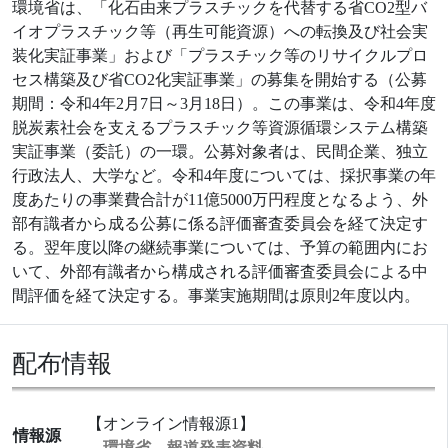
環境省は、「化石由来プラスチックを代替する省CO2型バ
イオプラスチック等（再生可能資源）への転換及び社会実
装化実証事業」および「プラスチック等のリサイクルプロ
セス構築及び省CO2化実証事業」の募集を開始する（公募
期間：令和4年2月7日～3月18日）。この事業は、令和4年度
脱炭素社会を支えるプラスチック等資源循環システム構築
実証事業（委託）の一環。公募対象者は、民間企業、独立
行政法人、大学など。令和4年度については、採択事業の年
度あたりの事業費合計が11億5000万円程度となるよう、外
部有識者から成る公募に係る評価審査委員会を経て決定す
る。翌年度以降の継続事業については、予算の範囲内にお
いて、外部有識者から構成される評価審査委員会による中
間評価を経て決定する。事業実施期間は原則2年度以内。
配布情報
【オンライン情報源1】
情報源
環境省 報道発表資料