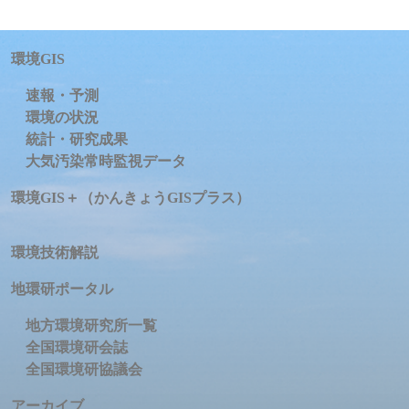
環境GIS
速報・予測
環境の状況
統計・研究成果
大気汚染常時監視データ
環境GIS＋（かんきょうGISプラス）
環境技術解説
地環研ポータル
地方環境研究所一覧
全国環境研会誌
全国環境研協議会
アーカイブ