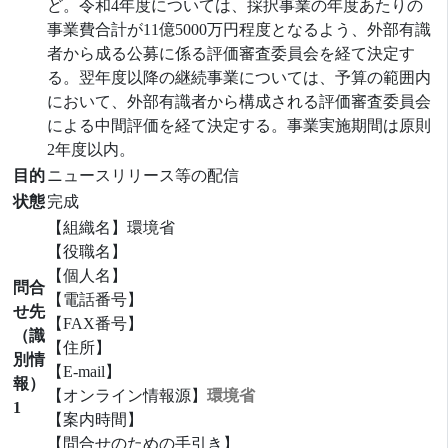
ど。令和4年度については、採択事業の年度あたりの
事業費合計が11億5000万円程度となるよう、外部有識
者から成る公募に係る評価審査委員会を経て決定す
る。翌年度以降の継続事業については、予算の範囲内
において、外部有識者から構成される評価審査委員会
による中間評価を経て決定する。事業実施期間は原則
2年度以内。
目的
ニュースリリース等の配信
状態
完成
【組織名】環境省
【役職名】
【個人名】
問合
【電話番号】
せ先
【FAX番号】
（識
【住所】
別情
【E-mail】
報）
【オンライン情報源】
環境省
1
【案内時間】
【問合せのための手引き】