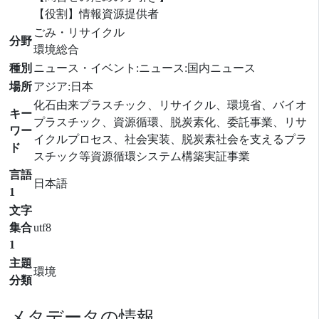
【役割】情報資源提供者
ごみ・リサイクル
分野
環境総合
種別
ニュース・イベント:ニュース:国内ニュース
場所
アジア:日本
化石由来プラスチック、リサイクル、環境省、バイオ
キー
プラスチック、資源循環、脱炭素化、委託事業、リサ
ワー
イクルプロセス、社会実装、脱炭素社会を支えるプラ
ド
スチック等資源循環システム構築実証事業
言語
日本語
1
文字
集合
utf8
1
主題
環境
分類
メタデータの情報