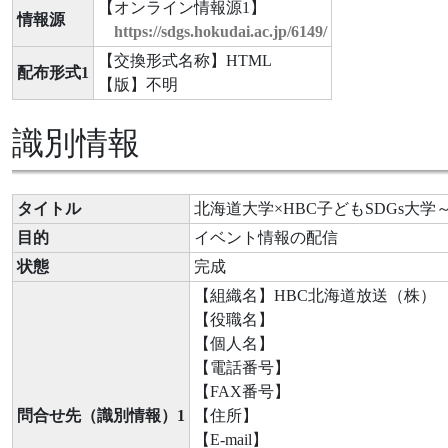
【オンライン情報源1】
情報源
https://sdgs.hokudai.ac.jp/6149/
【交換形式名称】HTML
配布形式1
【版】不明
識別情報
タイトル
北海道大学×HBC子どもSDGs大
目的
イベント情報の配信
状態
完成
【組織名】HBC北海道放送（株）
【役職名】
【個人名】
【電話番号】
【FAX番号】
問合せ先（識別情報）1
【住所】
【E-mail】