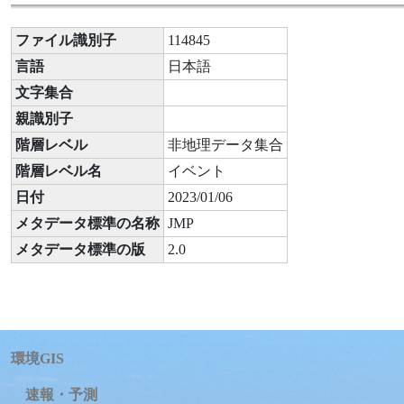
ファイル識別子
114845
言語
日本語
文字集合
親識別子
階層レベル
非地理データ集合
階層レベル名
イベント
日付
2023/01/06
メタデータ標準の名称
JMP
メタデータ標準の版
2.0
環境GIS
速報・予測