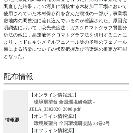
調査した結果，この河川に隣接する木材加工工場において
使用されていた木材保存剤を含んだ廃液の一部が，事業場
敷地内の調整池に流れ込んでいるのが確認された。原因究
明調査において，吸光光度法，ガスクロマトグラフ質量分
析法の他に，高速液体クロマトグラフ法を併用することに
より，ヒドロキシメチルフェノール等の多種のフェノール
類による汚染についての状況把握及び汚染源の推定が可能
となった。
配布情報
【オンライン情報源1】
環境展望台 全国環境研会誌 -
JELA_3302020_2008.pdf
【オンライン情報源2】
情報源
環境展望台 全国環境研会誌 33巻2号
【オフライン情報源】