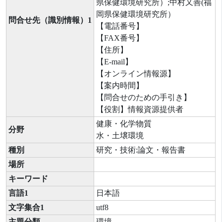
県保健環境研究所）;中村又善(福
岡県保健環境研究所）
問合せ先（識別情報）1
【電話番号】
【FAX番号】
【住所】
【E-mail】
【オンライン情報源】
【案内時間】
【問合せのための手引き】
【役割】情報資源提供者
健康・化学物質
分野
水・土壌環境
種別
研究・技術:論文・報告書
場所
キーワード
言語1
日本語
文字集合1
utf8
主題分類
環境