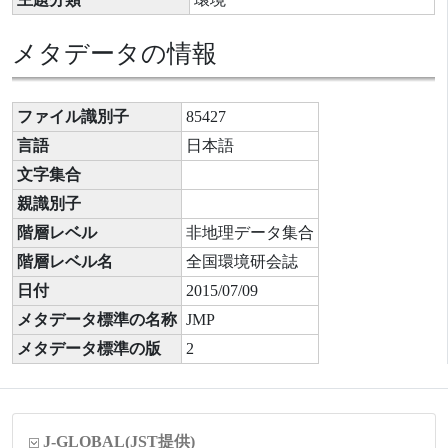
メタデータの情報
ファイル識別子
85427
言語
日本語
文字集合
親識別子
階層レベル
非地理データ集合
階層レベル名
全国環境研会誌
日付
2015/07/09
メタデータ標準の名称
JMP
メタデータ標準の版
2
J-GLOBAL
(JST提供)