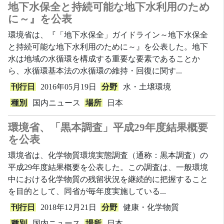
地下水保全と持続可能な地下水利用のため
に～』を公表
環境省は、『「地下水保全」ガイドライン～地下水保全
と持続可能な地下水利用のために～』を公表した。地下
水は地域の水循環を構成する重要な要素であることか
ら、水循環基本法の水循環の維持・回復に関す...
刊行日
2016年05月19日
分野
水・土壌環境
種別
国内ニュース
場所
日本
環境省、「黒本調査」平成29年度結果概要
を公表
環境省は、化学物質環境実態調査（通称：黒本調査）の
平成29年度結果概要を公表した。この調査は、一般環境
中における化学物質の残留状況を継続的に把握すること
を目的として、同省が毎年度実施している...
刊行日
2018年12月21日
分野
健康・化学物質
種別
国内ニュース
場所
日本