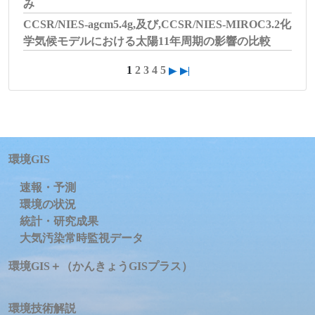
み
CCSR/NIES-agcm5.4g,及び,CCSR/NIES-MIROC3.2化
学気候モデルにおける太陽11年周期の影響の比較
1
2
3
4
5
環境GIS
速報・予測
環境の状況
統計・研究成果
大気汚染常時監視データ
環境GIS＋（かんきょうGISプラス）
環境技術解説