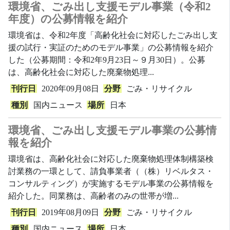
環境省、ごみ出し支援モデル事業（令和2
年度）の公募情報を紹介
環境省は、令和2年度「高齢化社会に対応したごみ出し支
援の試行・実証のためのモデル事業」の公募情報を紹介
した（公募期間：令和2年9月23日～９月30日）。公募
は、高齢化社会に対応した廃棄物処理...
刊行日
2020年09月08日
分野
ごみ・リサイクル
種別
国内ニュース
場所
日本
環境省、ごみ出し支援モデル事業の公募情
報を紹介
環境省は、高齢化社会に対応した廃棄物処理体制構築検
討業務の一環として、請負事業者（（株）リベルタス・
コンサルティング）が実施するモデル事業の公募情報を
紹介した。同業務は、高齢者のみの世帯が増...
刊行日
2019年08月09日
分野
ごみ・リサイクル
種別
国内ニュース
場所
日本