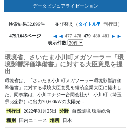
データビジュアライゼーション
検索結果
32,896件
並び替え（
タイトル
|
刊行日
）
479
/
1645ページ
477
478
479
480
481
表示件数
環境省、さいたま小川町メガソーラー「環
境影響評価準備書」に対する大臣意見を提
出
環境省は、「さいたま小川町メガソーラー環境影響評価
準備書」に対する環境大臣意見を経済産業大臣に提出し
た。同事業は、小川エナジー合同会社が、小川町（埼玉
県比企郡）に出力39,600kWの太陽光...
刊行日
2022年01月25日
分野
自然環境
環境総合
種別
国内ニュース
場所
日本