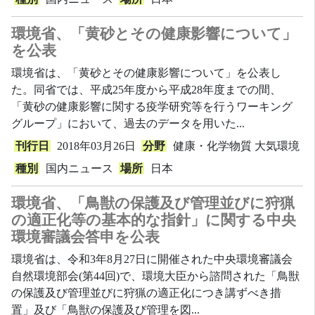
環境省、「黄砂とその健康影響について」
を公表
環境省は、「黄砂とその健康影響について」を公表し
た。同省では、平成25年度から平成28年度までの間、
「黄砂の健康影響に関する疫学研究等を行うワーキング
グループ」において、過去のデータを用いた...
刊行日
2018年03月26日
分野
健康・化学物質
大気環境
種別
国内ニュース
場所
日本
環境省、「鳥獣の保護及び管理並びに狩猟
の適正化等の基本的な指針」に関する中央
環境審議会答申を公表
環境省は、令和3年8月27日に開催された中央環境審議会
自然環境部会(第44回)で、環境大臣から諮問された「鳥獣
の保護及び管理並びに狩猟の適正化につき講ずべき措
置」及び「鳥獣の保護及び管理を図...