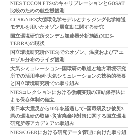
NIES TCCON FTSsのキャリブレーションとGOSAT
比較のための航空機観測
CCSR/NIES大循環化学モデルとナッジング化学輸送
モデルを用いたオゾン層変動に関する研究
国立環境研究所タンデム加速器分析施設(NIES-
TERRA)の現状
国立環境研究所(NIES)でのオゾン、温度およびアエ
ロゾル分布のライダ観測
大気シミュレーション~国環研の取組と地方環境研究
所での活用事例~大気シミュレーションの技術的概要
と国立環境研究所での取り組み
NIESコレクションにおける微細藻類の凍結保存法に
よる保存体制の確立
東日本大震災から10年を経過して~国環研及び被災3
県の環境研の取組~災害廃棄物対策に関する国立環境
研究所等アカデミアの取組み
NIES/CGERにおける研究データ管理に向けた取り組