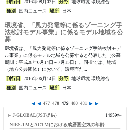
刊行日
2016年08月02日
分野
地球環境
環境総合
種別
国内ニュース
場所
日本
環境省、「風力発電等に係るゾーニング手
法検討モデル事業」に係るモデル地域を公
募
環境省は、「風力発電等に係るゾーニング手法検討モデ
ル事業」に係るモデル地域を公募すると発表した（公募
期間：平成28年6月14日～7月15日）。同省では、地域
（地方公共団体）において、環境面だ...
刊行日
2016年06月14日
分野
地球環境
環境総合
種別
国内ニュース
場所
日本
477
478
479
480
481
J-GLOBAL
(JST提供)
14959件
NIES-TMとACTMにおける成層圏空気の年齢