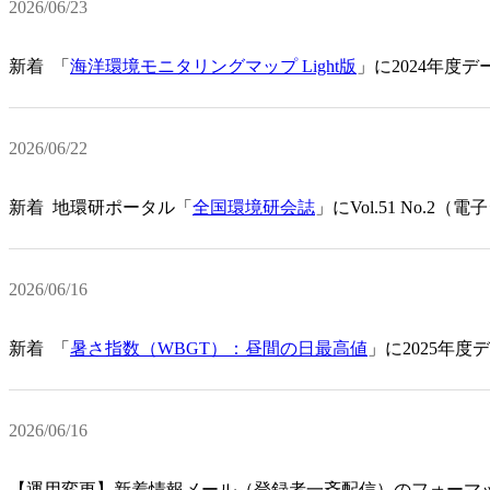
2026/06/23
新着
「
海洋環境モニタリングマップ Light版
」に2024年度
2026/06/22
新着
地環研ポータル「
全国環境研会誌
」にVol.51 No.
2026/06/16
新着
「
暑さ指数（WBGT）：昼間の日最高値
」に2025年度
2026/06/16
【運用変更】新着情報メール（登録者一斉配信）のフォーマ