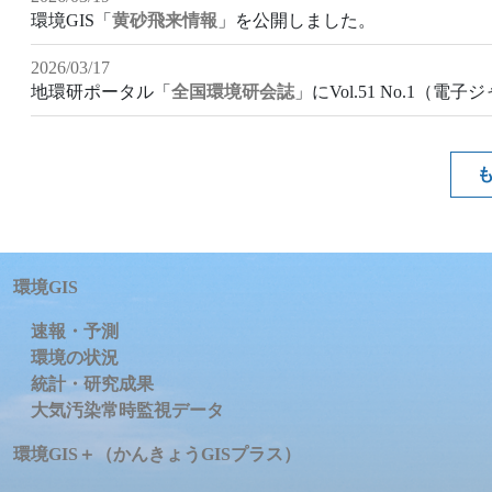
環境GIS「
黄砂飛来情報
」を公開しました。
2026/03/17
地環研ポータル「
全国環境研会誌
」にVol.51 No.1（
環境GIS
速報・予測
環境の状況
統計・研究成果
大気汚染常時監視データ
環境GIS＋（かんきょうGISプラス）