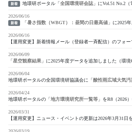
地環研ポータル「
全国環境研会誌
」にVol.51 N
新着
2026/06/16
「
暑さ指数（WBGT）：昼間の日最高値
」に202
新着
2026/06/16
【運用変更】新着情報メール（登録者一斉配信）のフォー
2026/06/09
「
星空観察結果
」に2025年度データを追加しました（環境
2026/06/04
地環研ポータルの全国環境研協議会に「
酸性雨広域大気汚
2026/04/24
地環研ポータルの「
地方環境研究所一覧等
」をR8（202
2026/03/31
【運用変更】ニュース・イベントの更新は2026年3月31
2026/03/19