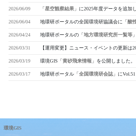
2026/06/09
「
星空観察結果
」に2025年度データを追加
2026/06/04
地環研ポータルの全国環境研協議会に「
酸
2026/04/24
地環研ポータルの「
地方環境研究所一覧等
2026/03/31
【運用変更】ニュース・イベントの更新は20
2026/03/19
環境GIS「
黄砂飛来情報
」を公開しました。
2026/03/17
地環研ポータル「
全国環境研会誌
」にVol
環境GIS