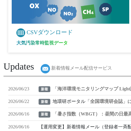
CSVダウンロード
大気汚染常時監視データ
Updates
新着情報メール配信サービス
「
海洋環境モニタリングマップ Light
2026/06/23
新着
地環研ポータル「
全国環境研会誌
」に
2026/06/22
新着
「
暑さ指数（WBGT）：昼間の日最
2026/06/16
新着
2026/06/16
【運用変更】新着情報メール（登録者一斉