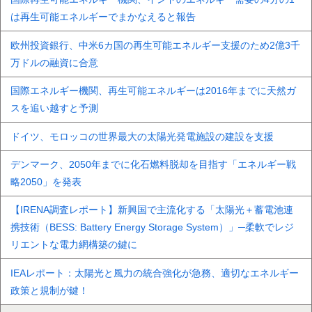
は再生可能エネルギーでまかなえると報告
欧州投資銀行、中米6カ国の再生可能エネルギー支援のため2億3千
万ドルの融資に合意
国際エネルギー機関、再生可能エネルギーは2016年までに天然ガ
スを追い越すと予測
ドイツ、モロッコの世界最大の太陽光発電施設の建設を支援
デンマーク、2050年までに化石燃料脱却を目指す「エネルギー戦
略2050」を発表
【IRENA調査レポート】新興国で主流化する「太陽光＋蓄電池連
携技術（BESS: Battery Energy Storage System）」─柔軟でレジ
リエントな電力網構築の鍵に
IEAレポート：太陽光と風力の統合強化が急務、適切なエネルギー
政策と規制が鍵！