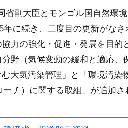
3日に同省副大臣とモンゴル国自然環
15年に続き、二度目の更新がな
協力の強化・促進・発展を目的と
力分野（気候変動の緩和と適応、
含む大気汚染管理」と「環境汚染
ローチ）に関する取組」が追加さ