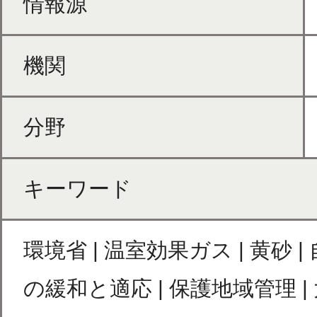
情報源
機関
分野
キーワード
環境省 | 温室効果ガス | 黄砂 
の緩和と適応 | 保護地域管理 