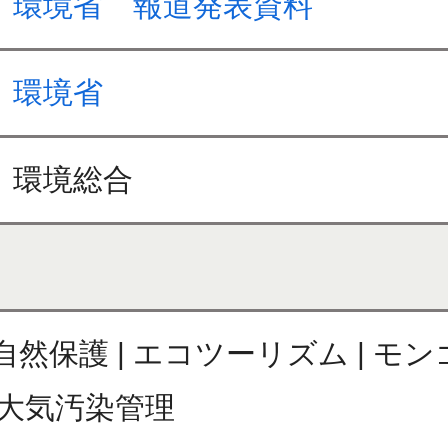
環境省 報道発表資料
環境省
環境総合
| 自然保護 | エコツーリズム | モン
| 大気汚染管理