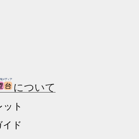
について
レット
ガイド