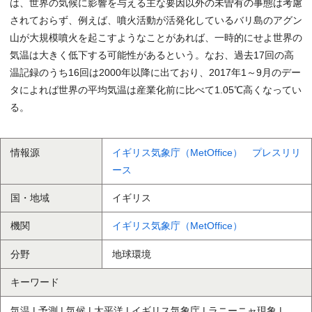
は、世界の気候に影響を与える主な要因以外の未曽有の事態は考慮
されておらず、例えば、噴火活動が活発化しているバリ島のアグン
山が大規模噴火を起こすようなことがあれば、一時的にせよ世界の
気温は大きく低下する可能性があるという。なお、過去17回の高
温記録のうち16回は2000年以降に出ており、2017年1～9月のデー
タによれば世界の平均気温は産業化前に比べて1.05℃高くなってい
る。
情報源
イギリス気象庁（MetOffice） プレスリリ
ース
国・地域
イギリス
機関
イギリス気象庁（MetOffice）
分野
地球環境
キーワード
気温 | 予測 | 気候 | 太平洋 | イギリス気象庁 | ラニーニャ現象 |