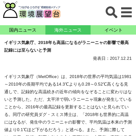
国内ニュース
海外ニュース
イベント
イギリス気象庁、2018年も高温になるがラニーニャの影響で最高
記録には至らないと予測
発表日：2017.12.21
イギリス気象庁（MetOffice）は、2018年の世界の平均気温は1981
～2010年の長期平均である14.3℃よりも0.28～0.52℃高くなる見
通しで、記録的な高温続きの近年の傾向をなぞることに変わりはな
いと予測した。ただ、太平洋で弱いラニーニャ現象が発生している
ことから、2016年の最高記録を更新することはないと見られてい
る。同庁の研究員ダグ・スミス博士は、「2018年も世界的に高温
にはなるが、発生中のラニーニャの影響で、平均気温は本来の予測
値より0.1℃ほど下がるだろう」と述べる。また、予測に際して