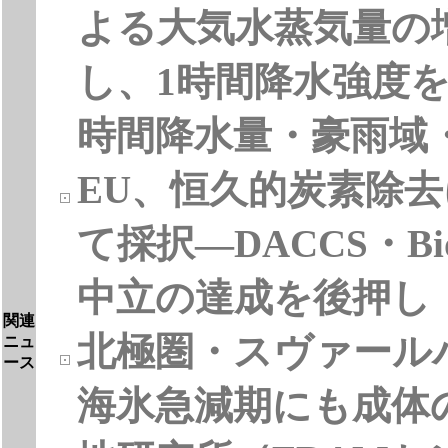
よる大気水蒸気量の
し、1時間降水強度
時間降水量・豪雨域
EU、恒久的炭素除
て採択―DACCS・B
中立の達成を後押し
関連
北極圏・スヴァール
ニュ
ース
海氷急減期にも成体