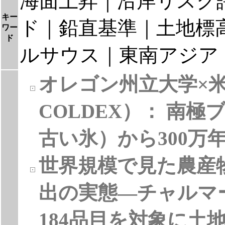
海面上昇｜沿岸リスク
キー
ド｜鉛直基準｜土地標
ワー
ド
ルサウス｜東南アジア
オレゴン州立大学×米
COLDEX）： 南
古い氷）から300万年
世界規模で見た農産
出の実態―チャルマー
184品目を対象に土