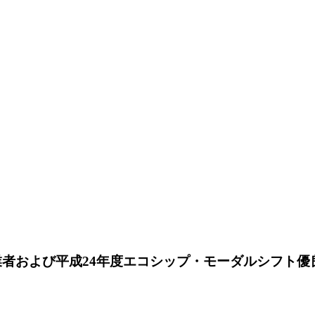
業者および平成24年度エコシップ・モーダルシフト優