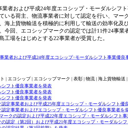
事業者および平成24年度エコシップ・モーダルシフ
ている荷主、物流事業者に対して認定を行い、マー
、海上貨物輸送を積極的に利用して輸送の効率化及
。今回、エコシップマークの認定では計11件24事業
島工場をはじめとする22事業者が受賞した。
事業者および平成24年度エコシップ･モーダルシフト事業優良
 | エコシップ | エコシップマーク | 表彰 | 物流 | 海上貨物輸送 |
ルシフト優良事業者を発表
ルシフト優良事業者を発表
ルシフト優良事業者を発表
ク認定事業者および平成25年度エコシップ・モーダルシフト優
ク認定事業者およびエコシップ・モーダルシフト優良事業者を
プマークの認定および平成22年度エコシップ・モーダルシフト
クの認定（第2回）および平成21年度エコシップ・モーダルシ
クの認定結果（第3回前期）を発表