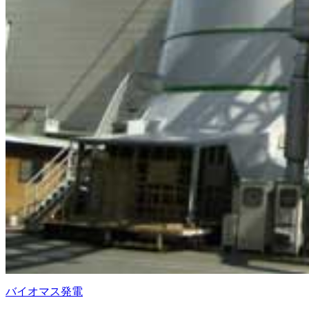
バイオマス発電