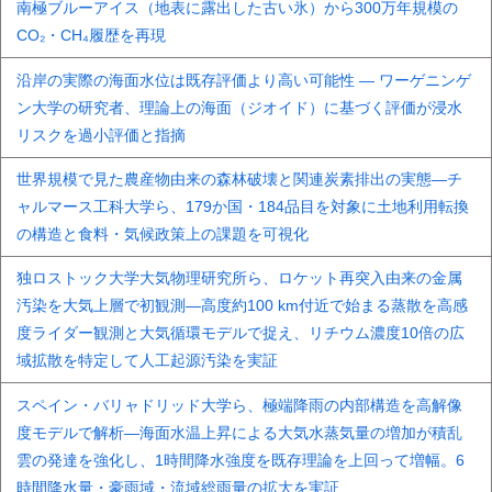
南極ブルーアイス（地表に露出した古い氷）から300万年規模の
CO₂・CH₄履歴を再現
沿岸の実際の海面水位は既存評価より高い可能性 ― ワーゲニンゲ
ン大学の研究者、理論上の海面（ジオイド）に基づく評価が浸水
リスクを過小評価と指摘
世界規模で見た農産物由来の森林破壊と関連炭素排出の実態―チ
ャルマース工科大学ら、179か国・184品目を対象に土地利用転換
の構造と食料・気候政策上の課題を可視化
独ロストック大学大気物理研究所ら、ロケット再突入由来の金属
汚染を大気上層で初観測―高度約100 km付近で始まる蒸散を高感
度ライダー観測と大気循環モデルで捉え、リチウム濃度10倍の広
域拡散を特定して人工起源汚染を実証
スペイン・バリャドリッド大学ら、極端降雨の内部構造を高解像
度モデルで解析―海面水温上昇による大気水蒸気量の増加が積乱
雲の発達を強化し、1時間降水強度を既存理論を上回って増幅。6
時間降水量・豪雨域・流域総雨量の拡大を実証