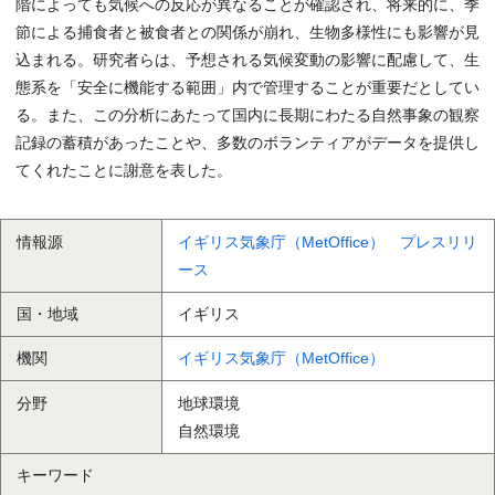
階によっても気候への反応が異なることが確認され、将来的に、季
節による捕食者と被食者との関係が崩れ、生物多様性にも影響が見
込まれる。研究者らは、予想される気候変動の影響に配慮して、生
態系を「安全に機能する範囲」内で管理することが重要だとしてい
る。また、この分析にあたって国内に長期にわたる自然事象の観察
記録の蓄積があったことや、多数のボランティアがデータを提供し
てくれたことに謝意を表した。
情報源
イギリス気象庁（MetOffice） プレスリリ
ース
国・地域
イギリス
機関
イギリス気象庁（MetOffice）
分野
地球環境
自然環境
キーワード