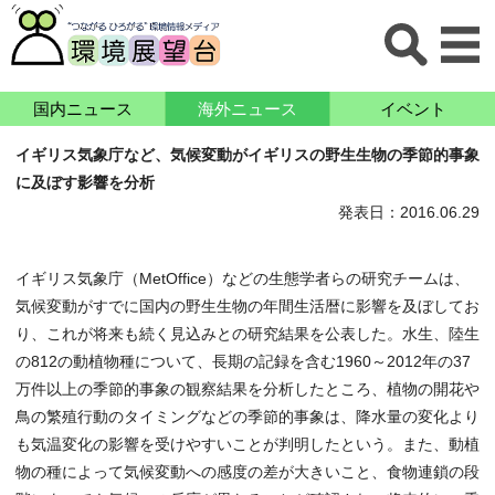
国内ニュース
海外ニュース
イベント
イギリス気象庁など、気候変動がイギリスの野生生物の季節的事象
に及ぼす影響を分析
発表日：2016.06.29
イギリス気象庁（MetOffice）などの生態学者らの研究チームは、
気候変動がすでに国内の野生生物の年間生活暦に影響を及ぼしてお
り、これが将来も続く見込みとの研究結果を公表した。水生、陸生
の812の動植物種について、長期の記録を含む1960～2012年の37
万件以上の季節的事象の観察結果を分析したところ、植物の開花や
鳥の繁殖行動のタイミングなどの季節的事象は、降水量の変化より
も気温変化の影響を受けやすいことが判明したという。また、動植
物の種によって気候変動への感度の差が大きいこと、食物連鎖の段