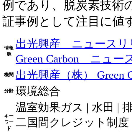
例であり、脱炭素技術
証事例として注目に値
出光興産 ニュースリ
情報
源
Green Carbon ニ
出光興産（株）
Green
機関
環境総合
分野
温室効果ガス | 水田 | 排
キー
二国間クレジット制度 | 
ワー
ド