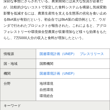
深刻な事態にさらされている。農業開発には莫大な投資が必要だ
が、比較的少ないコストで安定した食料システムを構築し気候変動
影響を低減するには、農業生産性を支える生態系の劣化を食い止め
るBbA策が有効だという。初会合ではBbA策の成功例として、ウガ
ンダで行われたプロジェクトが報告された。これによると、アグロ
フォレストリーや環境保全型農業が収量増加など様々な効果をもた
らし、7万5000人分の収入と食料が増加したという。
情報源
国連環境計画（UNEP） プレスリリース
国・地域
国際機関
機関
国連環境計画（UNEP）
分野
地球環境
自然環境
環境総合
キーワード