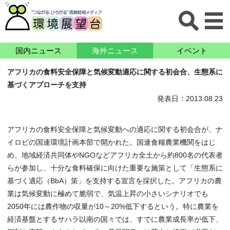
国内ニュース
海外ニュース
イベント
アフリカの食料安全保障と気候変動適応に関する初会合、生態系に
基づくアプローチを支持
発表日：2013.08.23
アフリカの食料安全保障と気候変動への適応に関する初会合が、ナ
イロビの国連環境計画本部で開かれた。国連食糧農業機関をはじ
め、地域経済共同体やNGOなどアフリカ全土から約800名の代表者
らが参加し、十分な食料確保に向けた重要な施策として「生態系に
基づく適応（BbA）策」を支持する宣言を採択した。アフリカの農
業は気候変動に極めて脆弱で、気温上昇の小さいシナリオでも
2050年には農作物の収量が10～20%低下するという。特に農業を
経済基盤とするサハラ以南の国々では、すでに農業成長率が低下、