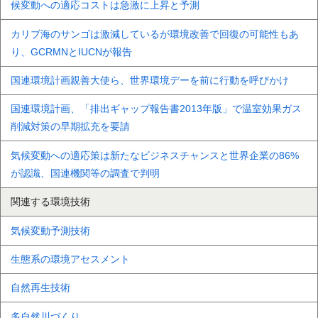
候変動への適応コストは急激に上昇と予測
カリブ海のサンゴは激減しているが環境改善で回復の可能性もあ
り、GCRMNとIUCNが報告
国連環境計画親善大使ら、世界環境デーを前に行動を呼びかけ
国連環境計画、「排出ギャップ報告書2013年版」で温室効果ガス
削減対策の早期拡充を要請
気候変動への適応策は新たなビジネスチャンスと世界企業の86%
が認識、国連機関等の調査で判明
関連する環境技術
気候変動予測技術
生態系の環境アセスメント
自然再生技術
多自然川づくり