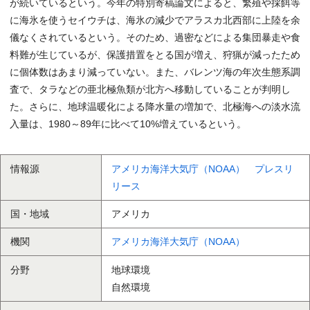
が続いているという。今年の特別寄稿論文によると、繁殖や採餌等
に海氷を使うセイウチは、海氷の減少でアラスカ北西部に上陸を余
儀なくされているという。そのため、過密などによる集団暴走や食
料難が生じているが、保護措置をとる国が増え、狩猟が減ったため
に個体数はあまり減っていない。また、バレンツ海の年次生態系調
査で、タラなどの亜北極魚類が北方へ移動していることが判明し
た。さらに、地球温暖化による降水量の増加で、北極海への淡水流
入量は、1980～89年に比べて10%増えているという。
情報源
アメリカ海洋大気庁（NOAA） プレスリ
リース
国・地域
アメリカ
機関
アメリカ海洋大気庁（NOAA）
分野
地球環境
自然環境