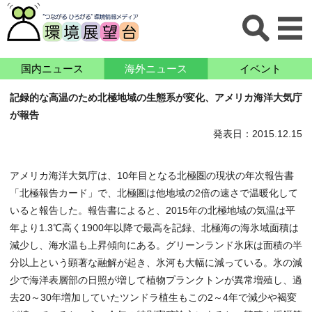
国内ニュース
海外ニュース
イベント
記録的な高温のため北極地域の生態系が変化、アメリカ海洋大気庁
が報告
発表日：2015.12.15
アメリカ海洋大気庁は、10年目となる北極圏の現状の年次報告書
「北極報告カード」で、北極圏は他地域の2倍の速さで温暖化して
いると報告した。報告書によると、2015年の北極地域の気温は平
年より1.3℃高く1900年以降で最高を記録、北極海の海氷域面積は
減少し、海水温も上昇傾向にある。グリーンランド氷床は面積の半
分以上という顕著な融解が起き、氷河も大幅に減っている。氷の減
少で海洋表層部の日照が増して植物プランクトンが異常増殖し、過
去20～30年増加していたツンドラ植生もこの2～4年で減少や褐変