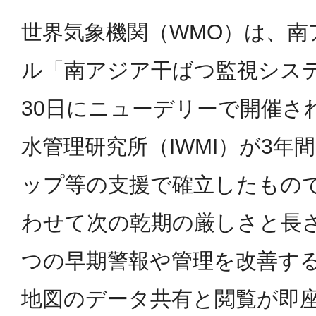
世界気象機関（WMO）は、
ル「南アジア干ばつ監視システ
30日にニューデリーで開催さ
水管理研究所（IWMI）が3
ップ等の支援で確立したもの
わせて次の乾期の厳しさと長
つの早期警報や管理を改善す
地図のデータ共有と閲覧が即