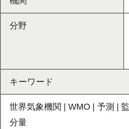
機関
分野
キーワード
世界気象機関 | WMO | 予測 | 
分量