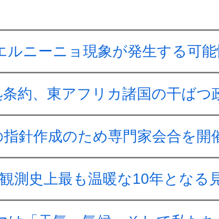
にエルニーニョ現象が発生する可
処条約、東アフリカ諸国の干ばつ
の指針作成のため専門家会合を開
年は、観測史上最も温暖な10年となる