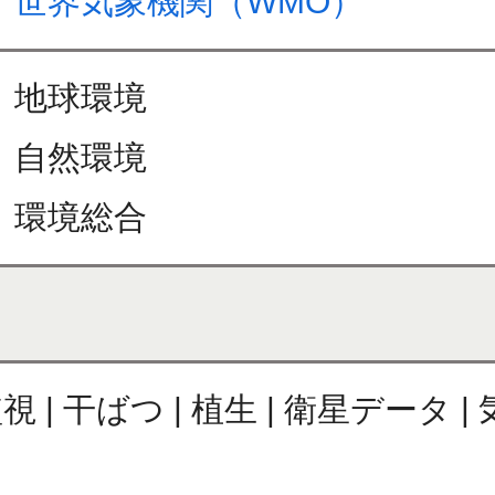
世界気象機関（WMO）
地球環境
自然環境
環境総合
監視 | 干ばつ | 植生 | 衛星データ 