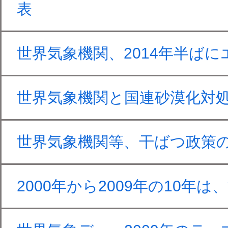
表
世界気象機関、2014年半ば
世界気象機関と国連砂漠化対
世界気象機関等、干ばつ政策
2000年から2009年の10