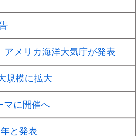
告
、アメリカ海洋大気庁が発表
大規模に拡大
ーマに開催へ
い年と発表