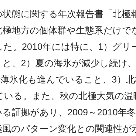
の状態に関する年次報告書「北極
北極地方の個体群や生態系だけで
た。2010年には特に、1）グ
、2）夏の海氷が減少し続け、20
、薄氷化も進んでいること、3）北
ている。また、秋の北極大気の温
る証拠があり、2009～2010
極風のパターン変化との関連性が