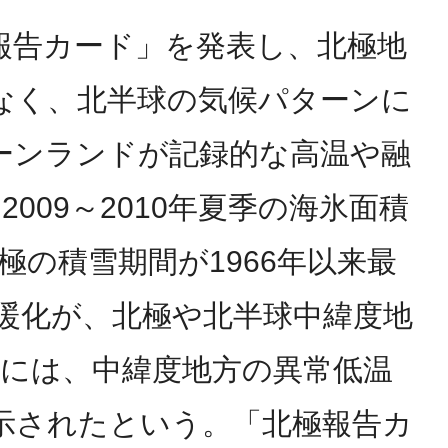
報告カード」を発表し、北極地
なく、北半球の気候パターンに
リーンランドが記録的な高温や融
09～2010年夏季の海氷面積
極の積雪期間が1966年以来最
暖化が、北極や北半球中緯度地
年冬には、中緯度地方の異常低温
示されたという。「北極報告カ