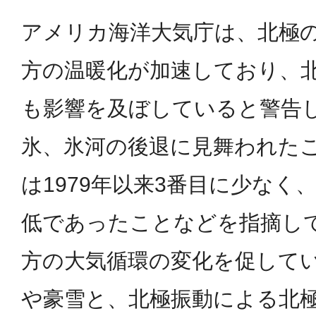
アメリカ海洋大気庁は、北極
方の温暖化が加速しており、
も影響を及ぼしていると警告し
氷、氷河の後退に見舞われたこと
は1979年以来3番目に少なく
低であったことなどを指摘し
方の大気循環の変化を促してい
や豪雪と、北極振動による北