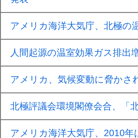
アメリカ海洋大気庁、北極の温
人間起源の温室効果ガス排出
アメリカ、気候変動に脅かさ
北極評議会環境閣僚会合、「
アメリカ海洋大気庁、2010年