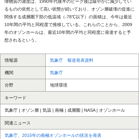
壊物質の濃度は、1990年代後半のピーク後は緩やかに減少してい
るものの依然として高い状態が続いており、オゾン層破壊の促進に
関係する成層圏下部の低温域（-78℃以下）の面積は、今年は最近
10年間の平均と同程度で推移している。これらのことから、2009
年のオゾンホールは、最近10年間の平均と同程度に発達すると予
想されるという。
情報源
気象庁 報道発表資料
機関
気象庁
分野
地球環境
キーワード
気象庁 | オゾン層 | 気温 | 南極 | 成層圏 | NASA | オゾンホール
関連ニュース
気象庁、2015年の南極オゾンホールの状況を発表