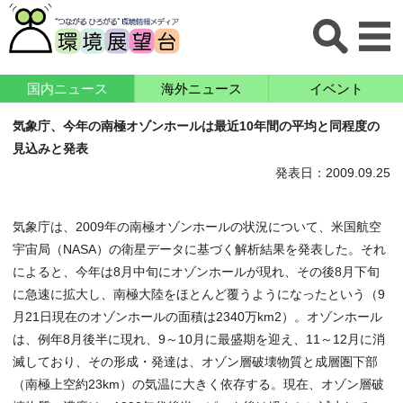
国内ニュース
海外ニュース
イベント
気象庁、今年の南極オゾンホールは最近10年間の平均と同程度の
見込みと発表
発表日：2009.09.25
気象庁は、2009年の南極オゾンホールの状況について、米国航空
宇宙局（NASA）の衛星データに基づく解析結果を発表した。それ
によると、今年は8月中旬にオゾンホールが現れ、その後8月下旬
に急速に拡大し、南極大陸をほとんど覆うようになったという（9
月21日現在のオゾンホールの面積は2340万km2）。オゾンホール
は、例年8月後半に現れ、9～10月に最盛期を迎え、11～12月に消
滅しており、その形成・発達は、オゾン層破壊物質と成層圏下部
（南極上空約23km）の気温に大きく依存する。現在、オゾン層破