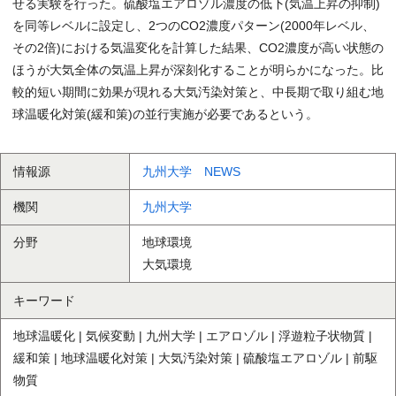
せる実験を行った。硫酸塩エアロゾル濃度の低下(気温上昇の抑制)
を同等レベルに設定し、2つのCO2濃度パターン(2000年レベル、
その2倍)における気温変化を計算した結果、CO2濃度が高い状態の
ほうが大気全体の気温上昇が深刻化することが明らかになった。比
較的短い期間に効果が現れる大気汚染対策と、中長期で取り組む地
球温暖化対策(緩和策)の並行実施が必要であるという。
情報源
九州大学 NEWS
機関
九州大学
分野
地球環境
大気環境
キーワード
地球温暖化 | 気候変動 | 九州大学 | エアロゾル | 浮遊粒子状物質 |
緩和策 | 地球温暖化対策 | 大気汚染対策 | 硫酸塩エアロゾル | 前駆
物質