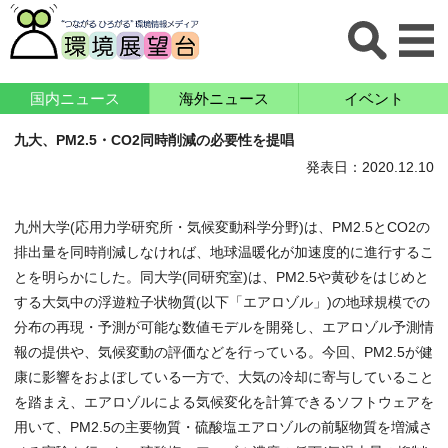
国内ニュース
海外ニュース
イベント
九大、PM2.5・CO2同時削減の必要性を提唱
発表日：2020.12.10
九州大学(応用力学研究所・気候変動科学分野)は、PM2.5とCO2の
排出量を同時削減しなければ、地球温暖化が加速度的に進行するこ
とを明らかにした。同大学(同研究室)は、PM2.5や黄砂をはじめと
する大気中の浮遊粒子状物質(以下「エアロゾル」)の地球規模での
分布の再現・予測が可能な数値モデルを開発し、エアロゾル予測情
報の提供や、気候変動の評価などを行っている。今回、PM2.5が健
康に影響をおよぼしている一方で、大気の冷却に寄与していること
を踏まえ、エアロゾルによる気候変化を計算できるソフトウェアを
用いて、PM2.5の主要物質・硫酸塩エアロゾルの前駆物質を増減さ