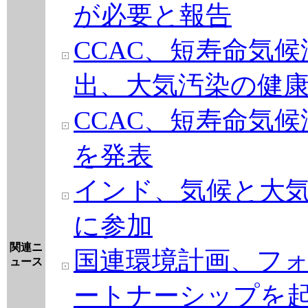
が必要と報告
CCAC、短寿命気候
出、大気汚染の健
CCAC、短寿命気
を発表
インド、気候と大
に参加
関連ニ
国連環境計画、フォ
ュース
ートナーシップを