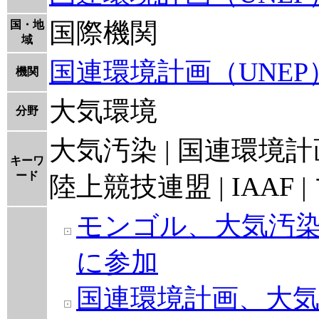
国際機関
国・地
域
国連環境計画（UNEP
機関
大気環境
分野
大気汚染 | 国連環境計画 | 
キーワ
ード
陸上競技連盟 | IAAF
モンゴル、大気汚
に参加
国連環境計画、大