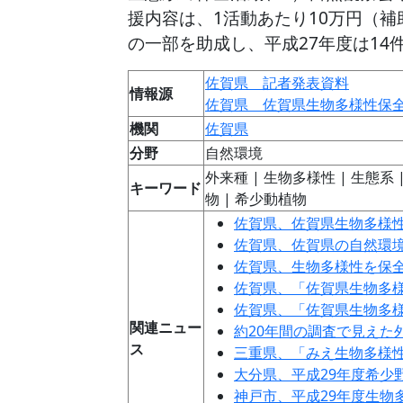
援内容は、1活動あたり10万円（補
の一部を助成し、平成27年度は14
佐賀県 記者発表資料
情報源
佐賀県 佐賀県生物多様性保
機関
佐賀県
分野
自然環境
外来種 | 生物多様性 | 生態系 
キーワード
物 | 希少動植物
佐賀県、佐賀県生物多様
佐賀県、佐賀県の自然環
佐賀県、生物多様性を保
佐賀県、「佐賀県生物多
佐賀県、「佐賀県生物多
関連ニュー
約20年間の調査で見えた
ス
三重県、「みえ生物多様
大分県、平成29年度希少
神戸市、平成29年度生物