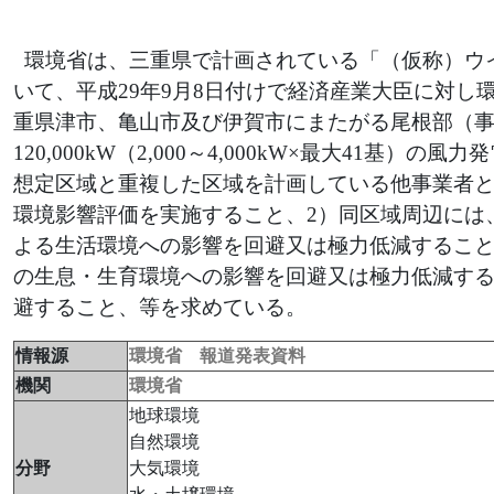
環境省は、三重県で計画されている「（仮称）ウ
いて、平成29年9月8日付けで経済産業大臣に対
重県津市、亀山市及び伊賀市にまたがる尾根部（事業
120,000kW（2,000～4,000kW×最大41
想定区域と重複した区域を計画している他事業者
環境影響評価を実施すること、2）同区域周辺には
よる生活環境への影響を回避又は極力低減すること
の生息・生育環境への影響を回避又は極力低減する
避すること、等を求めている。
情報源
環境省 報道発表資料
機関
環境省
地球環境
自然環境
分野
大気環境