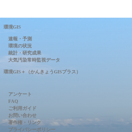
環境GIS
速報・予測
環境の状況
統計・研究成果
大気汚染常時監視データ
環境GIS＋（かんきょうGISプラス）
アンケート
FAQ
ご利用ガイド
お問い合わせ
著作権・リンク
プライバシーポリシー