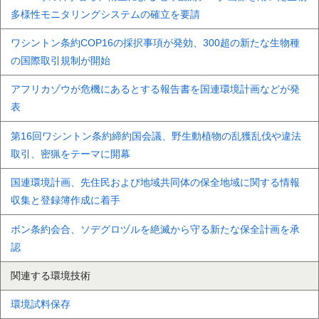
多様性モニタリングシステムの確立を要請
ワシントン条約COP16の採択事項が発効、300超の新たな生物種
の国際取引規制が開始
アフリカゾウが危機にあるとする報告書を国連環境計画などが発
表
第16回ワシントン条約締約国会議、野生動植物の乱獲乱伐や違法
取引、密猟をテーマに開幕
国連環境計画、先住民および地域共同体の保全地域に関する情報
収集と登録簿作成に着手
ボン条約会合、ソデグロヅルを絶滅から守る新たな保全計画を承
認
関連する環境技術
環境試料保存