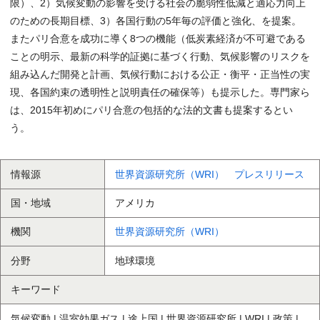
限）、2）気候変動の影響を受ける社会の脆弱性低減と適応力向上
のための長期目標、3）各国行動の5年毎の評価と強化、を提案。
またパリ合意を成功に導く8つの機能（低炭素経済が不可避である
ことの明示、最新の科学的証拠に基づく行動、気候影響のリスクを
組み込んだ開発と計画、気候行動における公正・衡平・正当性の実
現、各国約束の透明性と説明責任の確保等）も提示した。専門家ら
は、2015年初めにパリ合意の包括的な法的文書も提案するとい
う。
情報源
世界資源研究所（WRI） プレスリリース
国・地域
アメリカ
機関
世界資源研究所（WRI）
分野
地球環境
キーワード
気候変動 | 温室効果ガス | 途上国 | 世界資源研究所 | WRI | 政策 |