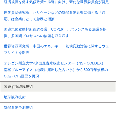
経済成長を促す気候政策の推進に向け、新たな世界委員会が発足
世界資源研究所、ハリケーンなどの気候変動影響に備える「適
応」は企業にとって急務と指摘
国連気候変動枠組条約会議（COP16）、バランスある決議を採
択、多国間プロセスへの信頼を取り戻す
世界資源研究所、中国のエネルギー・気候変動対策に関するウェ
ブサイトを開設
オレゴン州立大学×米国最古氷探査センター（NSF COLDEX）：
南極ブルーアイス（地表に露出した古い氷）から300万年規模の
CO₂・CH₄履歴を再現
関連する環境技術
地球観測技術
気候変動予測技術