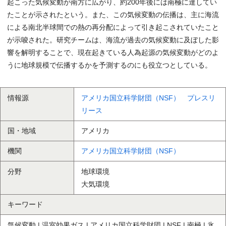
起こった気候変動が南方に広がり、約200年後には南極に達してい
たことが示されたという。また、この気候変動の伝播は、主に海流
による南北半球間での熱の再分配によって引き起こされていたこと
が示唆された。研究チームは、海流が過去の気候変動に及ぼした影
響を解明することで、現在起きている人為起源の気候変動がどのよ
うに地球規模で伝播するかを予測するのにも役立つとしている。
情報源
アメリカ国立科学財団（NSF） プレスリ
リース
国・地域
アメリカ
機関
アメリカ国立科学財団（NSF）
分野
地球環境
大気環境
キーワード
気候変動 | 温室効果ガス | アメリカ国立科学財団 | NSF | 南極 | 氷