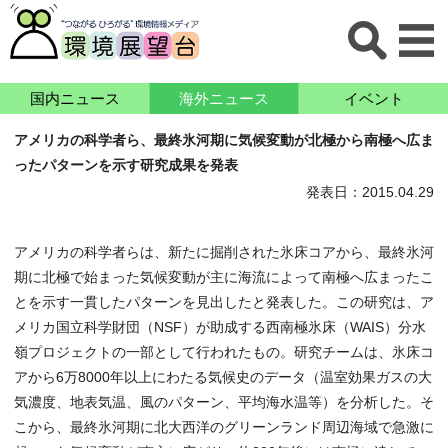
国内ニュース
海外ニュース
イベント
アメリカの科学者ら、最終氷河期に気候変動が北極から南極へ広ま
ったパターンを示す研究成果を発表
発表日：2015.04.29
アメリカの科学者らは、新たに掘削された氷床コアから、最終氷河
期に北極で始まった気候変動が主に海流によって南極へ広まったこ
とを示す一貫したパターンを見出したと発表した。この研究は、ア
メリカ国立科学財団（NSF）が助成する西南極氷床（WAIS）分水
嶺プロジェクトの一部として行われたもの。研究チームは、氷床コ
アから6万8000年以上にわたる気候史のデータ（温室効果ガスの大
気濃度、地表気温、風のパターン、平均海水温等）を分析した。そ
こから、最終氷河期に北大西洋のグリーンランド周辺海域で急激に