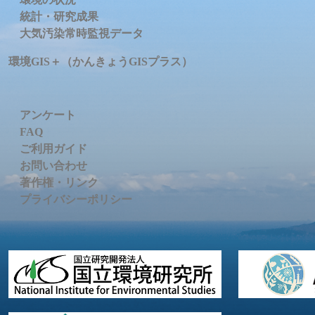
統計・研究成果
大気汚染常時監視データ
環境GIS＋（かんきょうGISプラス）
アンケート
FAQ
ご利用ガイド
お問い合わせ
著作権・リンク
プライバシーポリシー