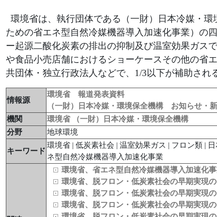
環境省は、執行団体である（一財）日本冷媒・環
ための省エネ型自然冷媒機器導入加速化事業）の四次
ー起源二酸化炭素の排出の抑制及び温室効果ガス
や食品小売店舗におけるショーケースその他の省
共団体・独立行政法人などで、1/3以下が補助さ
環境省 報道発表資料
情報源
（一財）日本冷媒・環境保全機構 お知らせ・
機関
環境省
（一財）日本冷媒・環境保全機構
分野
地球環境
環境省 | 低炭素社会 | 温室効果ガス | フロン類
キーワード
ネ型自然冷媒機器導入加速化事業
環境省、省エネ型自然冷媒機器導入加速化事
環境省、脱フロン・低炭素社会の早期実現の
環境省、脱フロン・低炭素社会の早期実現の
環境省、脱フロン・低炭素社会の早期実現の
環境省、脱フロン・低炭素社会の早期実現の