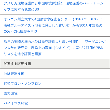
アメリカ環境保護庁と中国環境保護部、環境保護のパートナーシ
ップに関する覚書に調印
オレゴン州立大学×米国最古氷探査センター（NSF COLDEX）：
南極ブルーアイス（地表に露出した古い氷）から300万年規模の
CO₂・CH₄履歴を再現
沿岸の実際の海面水位は既存評価より高い可能性 ― ワーゲニンゲ
ン大学の研究者、理論上の海面（ジオイド）に基づく評価が浸水
リスクを過小評価と指摘
関連する環境技術
地球観測技術
代替フロン・ノンフロン
風力発電
バイオマス発電