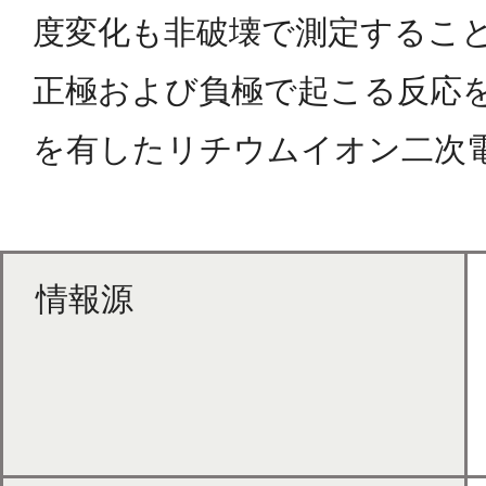
度変化も非破壊で測定するこ
正極および負極で起こる反応
を有したリチウムイオン二次
情報源