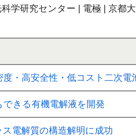
研究センター | 電極 | 京都大学 
密度・高安全性・低コスト二次電
もできる有機電解液を開発
ラス電解質の構造解明に成功