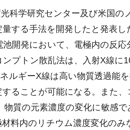
度光科学研究センター及び米国の
定量する手法を開発したと発表し
電池開発において、電極内の反応
ンプトン散乱法は、入射X線に10
エネルギーX線は高い物質透過能
定することが可能になる。また、
、物質の元素濃度の変化に敏感で
極材料内のリチウム濃度変化のみ