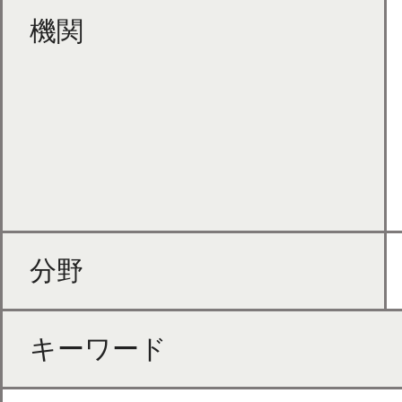
機関
分野
キーワード