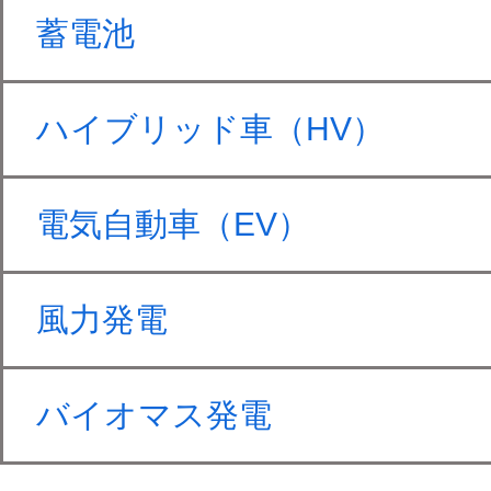
蓄電池
ハイブリッド車（HV）
電気自動車（EV）
風力発電
バイオマス発電