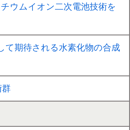
リチウムイオン二次電池技術を
して期待される水素化物の合成
術群