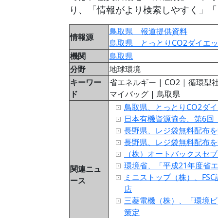
り、「情報がより検索しやすく」「
鳥取県 報道提供資料
情報源
鳥取県 とっとりCO2ダイエッ
機関
鳥取県
分野
地球環境
キーワー
省エネルギー | CO2 | 循環型社
ド
マイバッグ | 鳥取県
鳥取県、とっとりCO2ダ
日本有機資源協会、第6回
長野県、レジ袋無料配布を
長野県、レジ袋無料配布を
（株）オートバックスセブ
環境省、「平成21年度省
関連ニュ
ミニストップ（株）、FS
ース
店
三菱電機（株）、「環境ビ
策定