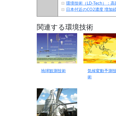
環境技術（LD‑Tech）
日本付近のCO2濃度 増
関連する環境技術
地球観測技術
気候変動予測
術