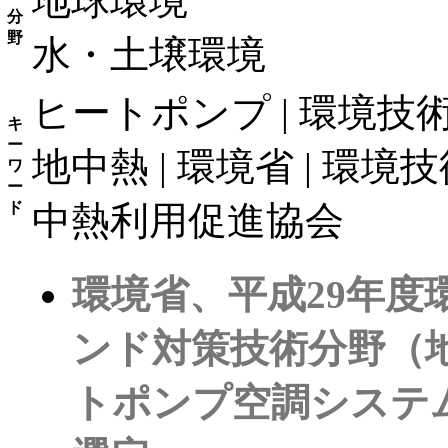
地球環境
分
野
水・土壌環境
ヒートポンプ | 環境技術
キ
ー
地中熱 | 環境省 | 環境技術
ワ
ー
ド
中熱利用促進協会
環境省、平成29年
ンド対策技術分野（
トポンプ空調システ