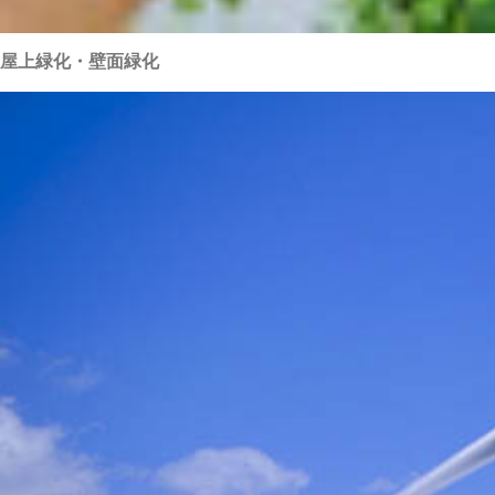
屋上緑化・壁面緑化