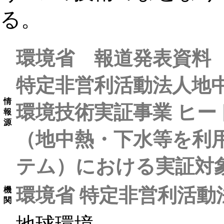
る。
環境省 報道発表資料
特定非営利活動法人地中
情
環境技術実証事業 ヒ
報
源
（地中熱・下水等を利
テム）における実証対象
環境省
特定非営利活動
機
関