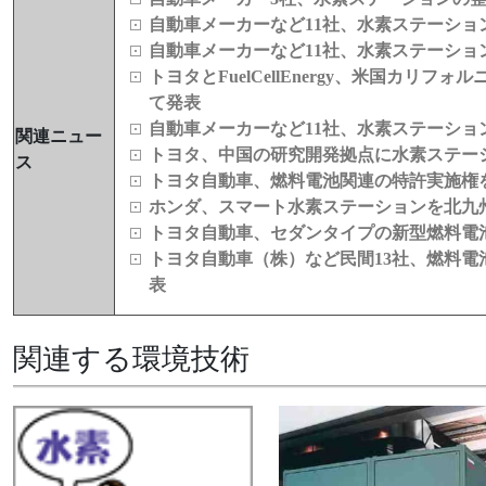
自動車メーカーなど11社、水素ステーシ
自動車メーカーなど11社、水素ステーショ
トヨタとFuelCellEnergy、米国カ
て発表
自動車メーカーなど11社、水素ステーシ
関連ニュー
トヨタ、中国の研究開発拠点に水素ステー
ス
トヨタ自動車、燃料電池関連の特許実施権
ホンダ、スマート水素ステーションを北九
トヨタ自動車、セダンタイプの新型燃料電
トヨタ自動車（株）など民間13社、燃料
表
関連する環境技術