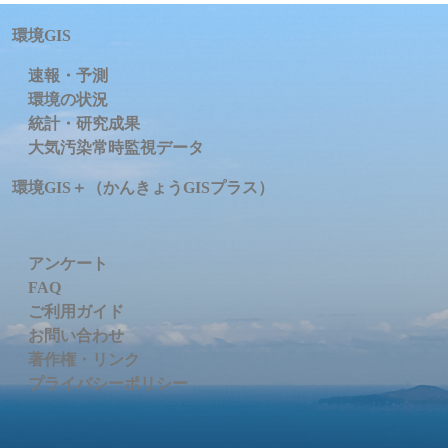
環境GIS
速報・予測
環境の状況
統計・研究成果
大気汚染常時監視データ
環境GIS＋（かんきょうGISプラス）
アンケート
FAQ
ご利用ガイド
お問い合わせ
著作権・リンク
プライバシーポリシー