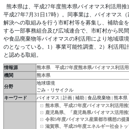
熊本県は、平成27年度熊本県バイオマス利活用推
平成27年7月31日17時）。同事業は、バイオマ
解決への取組みを行う市町村等を募集し、補助金
する一部事務組合及び広域連合で、市町村から民
や食品廃棄物等バイオマスの利活用により地域環
のとなっている。1）事業可能性調査、2）利活用
と認める取組。
情報源
熊本県 平成27年度熊本県バイオマス利活
機関
熊本県
地球環境
分野
ごみ・リサイクル
キーワード
バイオマス | 計画 | 補助 | 食品廃棄物 | 熊本
熊本県、平成27年度バイオマス利活用
鹿児島県、「鹿児島県バイオマス活用推
令和5年度バイオマス産業都市構想の提
滋賀県、平成29年度エネルギー社会ト