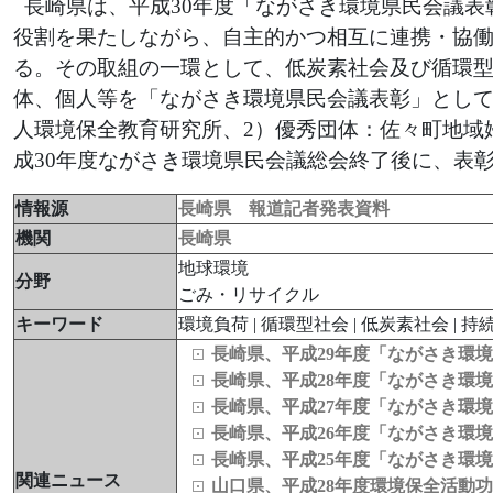
長崎県は、平成30年度「ながさき環境県民会議表
役割を果たしながら、自主的かつ相互に連携・協
る。その取組の一環として、低炭素社会及び循環
体、個人等を「ながさき環境県民会議表彰」として
人環境保全教育研究所、2）優秀団体：佐々町地域
成30年度ながさき環境県民会議総会終了後に、表
情報源
長崎県 報道記者発表資料
機関
長崎県
地球環境
分野
ごみ・リサイクル
キーワード
環境負荷 | 循環型社会 | 低炭素社会 | 持
長崎県、平成29年度「ながさき環
長崎県、平成28年度「ながさき環
長崎県、平成27年度「ながさき環
長崎県、平成26年度「ながさき環
長崎県、平成25年度「ながさき環
関連ニュース
山口県、平成28年度環境保全活動