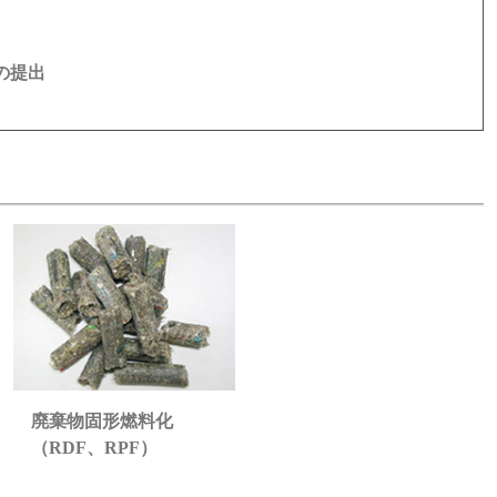
の提出
廃棄物固形燃料化
（RDF、RPF）