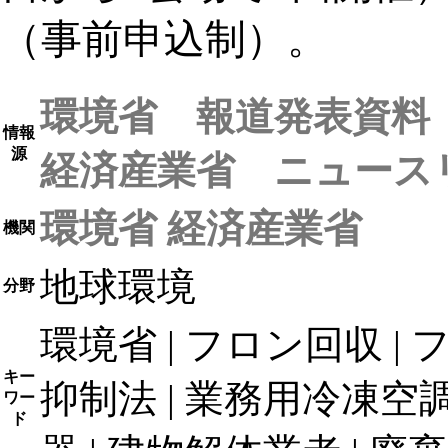
（事前申込制）。
環境省 報道発表資料
情報
源
経済産業省 ニュース
環境省
経済産業省
機関
地球環境
分野
環境省 | フロン回収 | 
キー
抑制法 | 業務用冷凍空調
ワー
ド