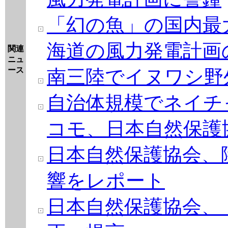
「幻の魚」の国内最
海道の風力発電計画
関連
ニュ
ース
南三陸でイヌワシ野
自治体規模でネイチ
コモ、日本自然保護
日本自然保護協会、
響をレポート
日本自然保護協会、