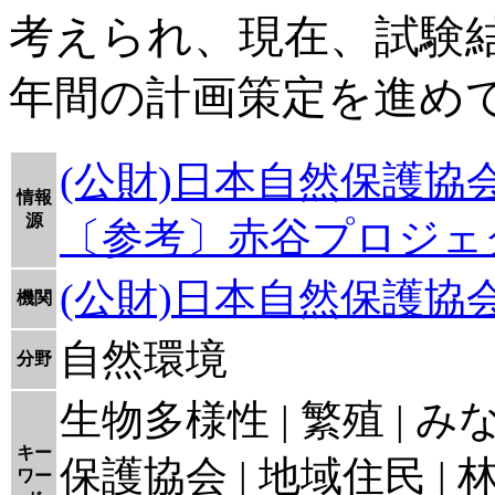
考えられ、現在、試験
年間の計画策定を進め
(公財)日本自然保護
情報
源
〔参考〕赤谷プロジェ
(公財)日本自然保護協
機関
自然環境
分野
生物多様性 | 繁殖 | み
キー
保護協会 | 地域住民 |
ワー