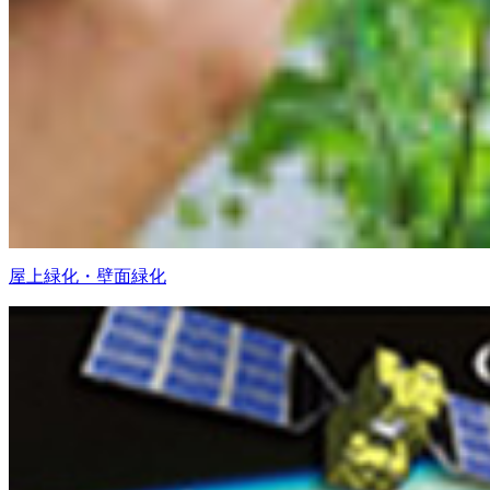
屋上緑化・壁面緑化