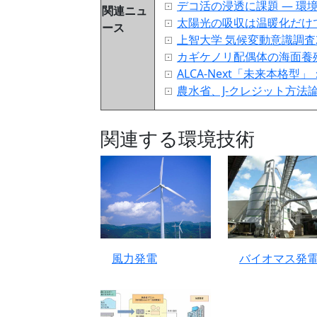
デコ活の浸透に課題 ― 環
関連ニュ
太陽光の吸収は温暖化だけ
ース
上智大学 気候変動意識調査
カギケノリ配偶体の海面養
ALCA-Next「未来本
農水省、J-クレジット方
関連する環境技術
バイオマス発
風力発電