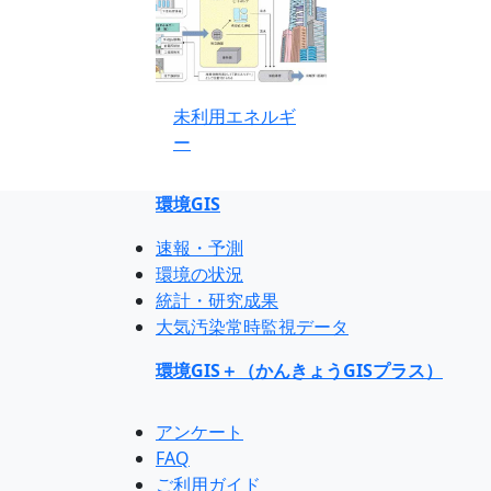
未利用エネルギ
ー
環境GIS
速報・予測
環境の状況
統計・研究成果
大気汚染常時監視データ
環境GIS＋（かんきょうGISプラス）
アンケート
FAQ
ご利用ガイド