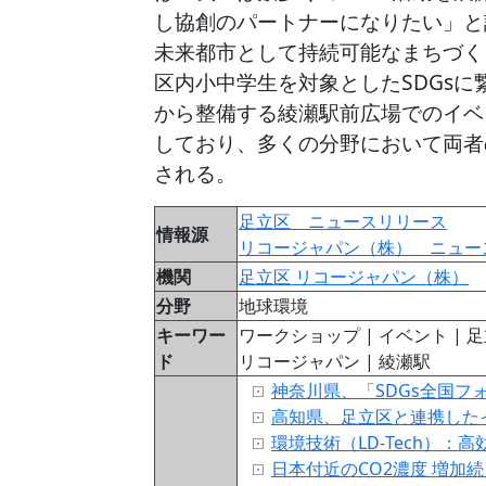
し協創のパートナーになりたい」と
未来都市として持続可能なまちづく
区内小中学生を対象としたSDGs
から整備する綾瀬駅前広場でのイベ
しており、多くの分野において両者
される。
足立区 ニュースリリース
情報源
リコージャパン（株） ニュー
機関
足立区
リコージャパン（株）
分野
地球環境
キーワー
ワークショップ | イベント | 足立区
ド
リコージャパン | 綾瀬駅
神奈川県、「SDGs全国フォ
高知県、足立区と連携した
環境技術（LD‑Tech）
日本付近のCO2濃度 増加