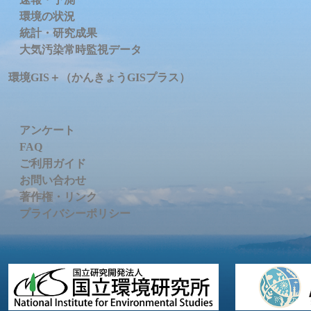
環境の状況
統計・研究成果
大気汚染常時監視データ
環境GIS＋（かんきょうGISプラス）
アンケート
FAQ
ご利用ガイド
お問い合わせ
著作権・リンク
プライバシーポリシー