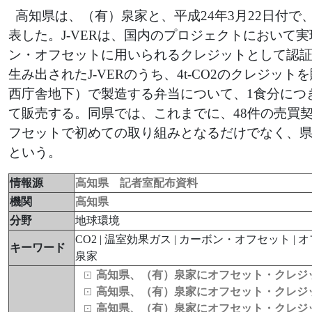
高知県は、（有）泉家と、平成24年3月22日付で
表した。J-VERは、国内のプロジェクトにおい
ン・オフセットに用いられるクレジットとして認
生み出されたJ-VERのうち、4t-CO2のクレジ
西庁舎地下）で製造する弁当について、1食分につき
て販売する。同県では、これまでに、48件の売買
フセットで初めての取り組みとなるだけでなく、
という。
情報源
高知県 記者室配布資料
機関
高知県
分野
地球環境
CO2 | 温室効果ガス | カーボン・オフセット | オフ
キーワード
泉家
高知県、（有）泉家にオフセット・クレジッ
高知県、（有）泉家にオフセット・クレジッ
高知県、（有）泉家にオフセット・クレジッ