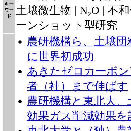
キー
土壌微生物 | N₂O | 
ワー
ド
ーンショット型研究
農研機構ら、土壌団
に世界初成功
あきたゼロカーボン
者（社）まで伸ばす
農研機構と東北大、
効果ガス削減効果を
東北大学と（独）農