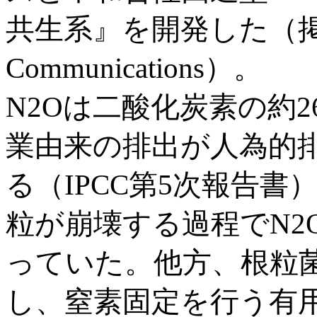
共生系』を開発した（掲載
Communications）。
N2Oは二酸化炭素の約
業由来の排出が人為的排
る（IPCC第5次報告
粒が崩壊する過程でN2
っていた。他方、根粒
し、窒素固定を行う有