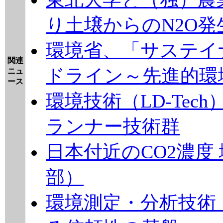
り土壌からのN2O
環境省、「サステイ
関連
ドライン～先進的環
ニュ
ース
環境技術（LD‑Te
ランナー技術群
日本付近のCO2濃度
部）
環境測定・分析技術