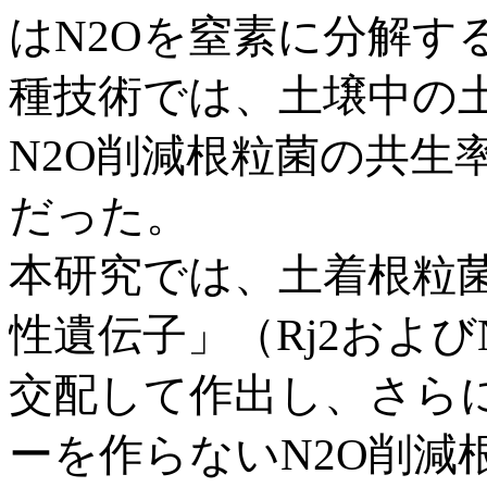
はN2Oを窒素に分解す
種技術では、土壌中の
N2O削減根粒菌の共生
だった。
本研究では、土着根粒
性遺伝子」（Rj2および
交配して作出し、さら
ーを作らないN2O削減