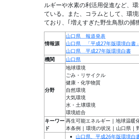
ルギーや水素の利活用促進など、環
ている。また、コラムとして、環境
ており、｢増えすぎた野生鳥獣の捕
山口県 報道発表
情報源
山口県 「平成27年版環境白書」
山口県 平成27年版環境白書
機関
山口県
地球環境
ごみ・リサイクル
健康・化学物質
分野
自然環境
大気環境
水・土壌環境
環境総合
キーワー
再生可能エネルギー | 地球温暖化 | 
ド
本条例 | 環境の状況 | 山口県 |
山口県、平成26年版環境白