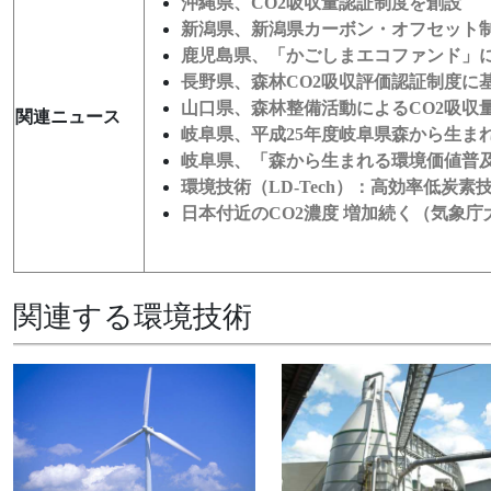
沖縄県、CO2吸収量認証制度を創設
新潟県、新潟県カーボン・オフセット
鹿児島県、「かごしまエコファンド」
長野県、森林CO2吸収評価認証制度に
山口県、森林整備活動によるCO2吸収
関連ニュース
岐阜県、平成25年度岐阜県森から生ま
岐阜県、「森から生まれる環境価値普
環境技術（LD‑Tech）：高効率低炭
日本付近のCO2濃度 増加続く（気象庁
関連する環境技術