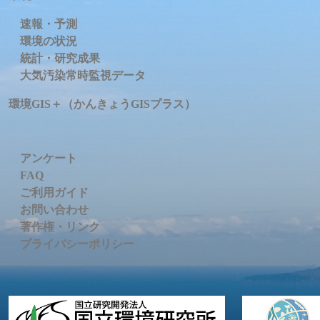
速報・予測
環境の状況
統計・研究成果
大気汚染常時監視データ
環境GIS＋（かんきょうGISプラス）
アンケート
FAQ
ご利用ガイド
お問い合わせ
著作権・リンク
プライバシーポリシー